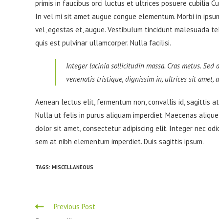
primis in faucibus orci luctus et ultrices posuere cubilia C
In vel mi sit amet augue congue elementum. Morbi in ipsum 
vel, egestas et, augue. Vestibulum tincidunt malesuada tellu
quis est pulvinar ullamcorper. Nulla facilisi.
Integer lacinia sollicitudin massa. Cras metus. Sed a
venenatis tristique, dignissim in, ultrices sit amet,
Aenean lectus elit, fermentum non, convallis id, sagittis at, 
Nulla ut felis in purus aliquam imperdiet. Maecenas alique
dolor sit amet, consectetur adipiscing elit. Integer nec odi
sem at nibh elementum imperdiet. Duis sagittis ipsum.
TAGS:
MISCELLANEOUS
Read
Previous Post
more