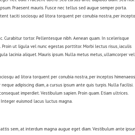
 ipsum. Praesent mauris. Fusce nec tellus sed augue semper porta.
tent taciti sociosqu ad litora torquent per conubia nostra, per incept
unc. Curabitur tortor. Pellentesque nibh. Aenean quam. In scelerisque
Proin ut ligula vel nunc egestas porttitor. Morbi lectus risus, iaculis
ligula lacinia aliquet. Mauris ipsum. Nulla metus metus, ullamcorper vel
ociosqu ad litora torquent per conubia nostra, per inceptos himenaeos
 neque adipiscing diam, a cursus ipsum ante quis turpis. Nulla facilisi.
 consequat imperdiet. Vestibulum sapien. Proin quam. Etiam ultrices.
. Integer euismod lacus luctus magna.
mattis sem, at interdum magna augue eget diam. Vestibulum ante ipsu