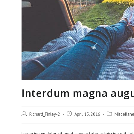
Interdum magna augu
Post
Post
Post
Richard_Finley-2
April 15, 2016
Miscellan
author:
published:
category:
Lorem ipsum dolor sit amet, consectetur adipiscing elit. In