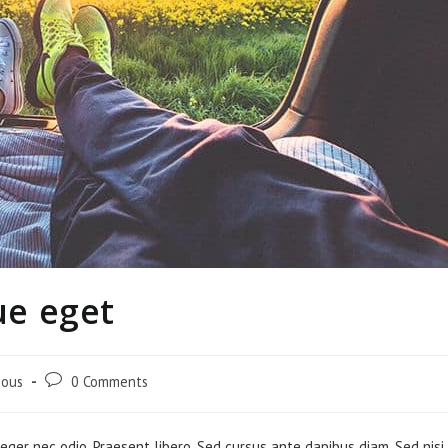
e eget
Post
eous
0 Comments
comments:
teger nec odio. Praesent libero. Sed cursus ante dapibus diam. Sed nisi.